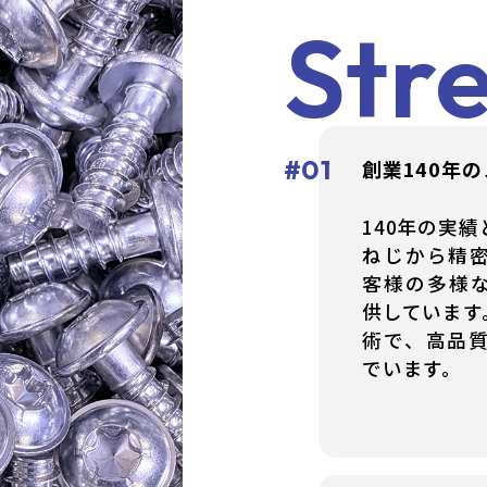
Str
#01
創業140年
140年の実
ねじから精
客様の多様
供しています
術で、高品
でいます。